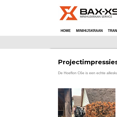
Ga
direct
naar
de
hoofdinhoud
HOME
MINIHIJSKRAAN
TRAN
Projectimpressie
De Hoeflon C6e is een echte allesk